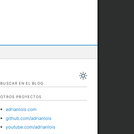
BUSCAR EN EL BLOG
OTROS PROYECTOS
adrianlois.com
github.com/adrianlois
youtube.com/adrianlois