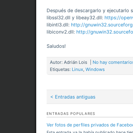
Después de descargarlo y ejecutarlo se
libssl32.dll y libeay32.dll:
https://open
libintl3.dll:
http://gnuwin32.sourceforg
libiconv2.dll:
http://gnuwin32.sourcefo
Saludos!
Autor:
Adrián Lois
|
No hay comentari
Etiquetas:
Linux
,
Windows
< Entradas antiguas
ENTRADAS POPULARES
Ver fotos de perfiles privados de Facebo
Esta entrada ya la había publicado hace tie