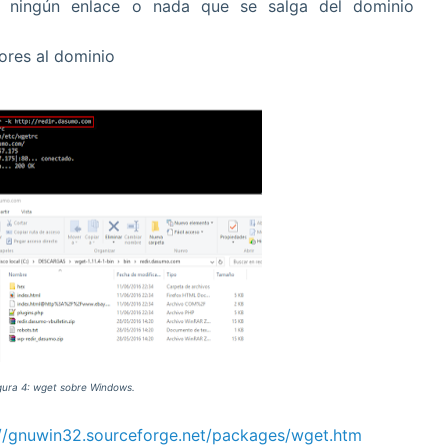
á ningún enlace o nada que se salga del dominio
iores al dominio
gura 4: wget sobre Windows.
://gnuwin32.sourceforge.net/packages/wget.htm