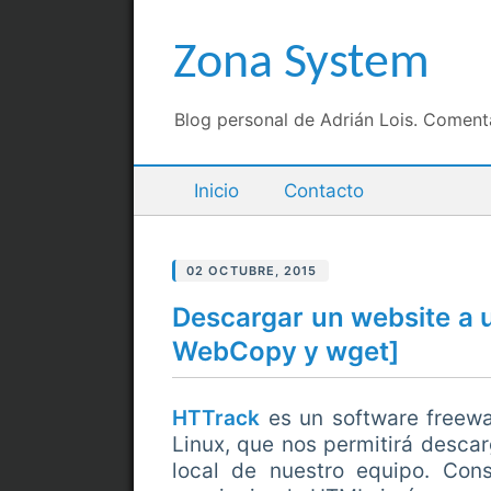
Zona System
Blog personal de Adrián Lois. Comen
Inicio
Contacto
02 OCTUBRE, 2015
Descargar un website a u
WebCopy y wget]
HTTrack
es un software freew
Linux, que nos permitirá descar
local de nuestro equipo. Cons