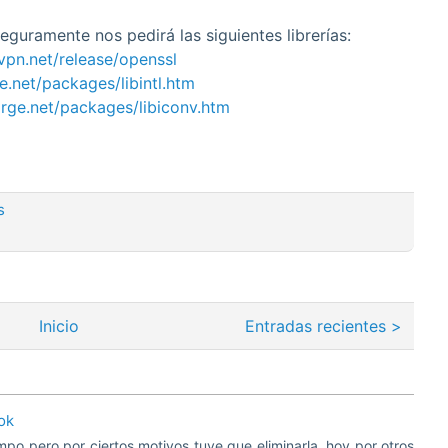
guramente nos pedirá las siguientes librerías:
vpn.net/release/openssl
e.net/packages/libintl.htm
rge.net/packages/libiconv.htm
os
Inicio
Entradas recientes >
ok
mpo pero por ciertos motivos tuve que eliminarla, hoy por otros