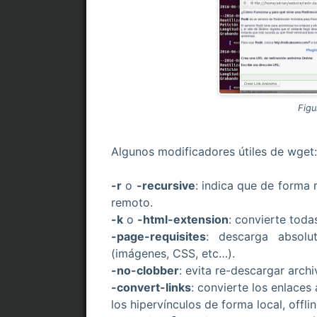
Figu
Algunos modificadores útiles de wget:
-r
o
-recursive
: indica que de forma r
remoto.
-k
o
-html-extension
: convierte toda
-page-requisites
: descarga absol
(imágenes, CSS, etc…).
-no-clobber
: evita re-descargar arch
-convert-links
: convierte los enlace
los hipervínculos de forma local, offlin