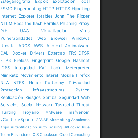
Esteganografía
Exploit
Explotación local
FSMO
Fingerprinting
HTTP
HTTPS
Hijacking
Internet Explorer
Iptables
John The Ripper
NTLM
Pass the hash
Perfiles
Phishing
Proxy
PtH
UAC
Virtualización
Virus
Vulnerabilidades
Web Browser
Windows
Update
ADCS
AWS
Android
Antimalware
CAL
Docker
Drivers
Ettercap
FRS-DFSR
FTPS
Fileless
Fingerprint
Google
Hashcat
IDPS
Integridad
Kali
Login
Meterpreter
Mimikatz
Movimiento lateral
Mozilla Firefox
NLA
NTFS
Nmap
Portproxy
Privacidad
Proteccion infraestructuras
Python
Replicación
Riesgos
Samba
Seguridad Web
Servicios
Social Network
Taskschd
Threat
Hunting
Troyano
VMware
msfvenom
vCenter
vSphere
2FA
AP
Aircrack-ng
Anonimato
Apps
Autentificación
Auto Scaling
BitLocker
Blue
Team
Buscadores
CIS
Checksum
Cloud Computing