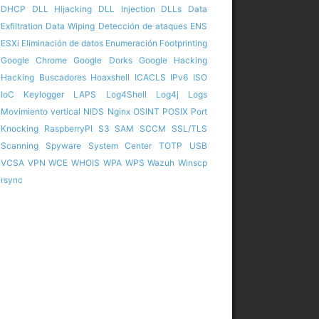
DHCP
DLL Hijacking
DLL Injection
DLLs
Data
Exfiltration
Data Wiping
Detección de ataques
ENS
ESXi
Eliminación de datos
Enumeración
Footprinting
Google Chrome
Google Dorks
Google Hacking
Hacking Buscadores
Hoaxshell
ICACLS
IPv6
ISO
IoC
Keylogger
LAPS
Log4Shell
Log4j
Logs
Movimiento vertical
NIDS
Nginx
OSINT
POSIX
Port
Knocking
RaspberryPI
S3
SAM
SCCM
SSL/TLS
Scanning
Spyware
System Center
TOTP
USB
VCSA
VPN
WCE
WHOIS
WPA
WPS
Wazuh
Winscp
rsync