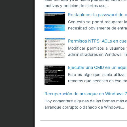
motivos y petición de ciertos usu...
Restablecer la password de c
Con esto se podrá recuperar la
necesidad obviamente de entrar 
Permisos NTFS: ACLs en cue
Modificar permisos a usuarios 
administradores en Windows. Te
Ejecutar una CMD en un equ
Esto es algo que suelo utiliza
remotas que necesito en ese mo
Recuperación de arranque en Windows 
Hoy comentaré algunas de las formas más ef
arranque corrupto o dañado de Windows...