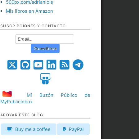
500px.com/adrianlois
Mis libros en Amazon
SUSCRIPCIONES Y CONTACTO
Mí Buzón Público de
MyPublicInbox
APOYAR ESTE BLOG
Buy me a coffee
PayPal