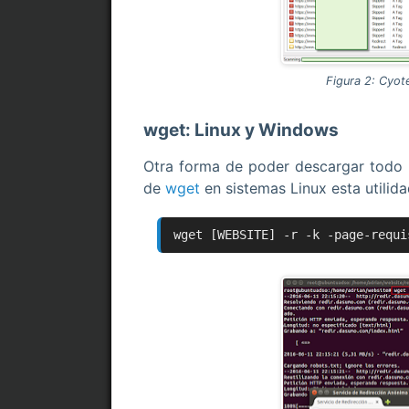
Figura 2: Cyot
wget: Linux y Windows
Otra forma de poder descargar todo u
de
wget
en sistemas Linux esta utilid
wget [WEBSITE] -r -k -page-requi