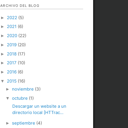
ARCHIVO DEL BLOG
2022
(5)
►
2021
(6)
►
2020
(22)
►
2019
(20)
►
2018
(17)
►
2017
(10)
►
2016
(6)
►
2015
(16)
▼
noviembre
(3)
►
octubre
(1)
▼
Descargar un website a un
directorio local [HTTrac...
septiembre
(4)
►