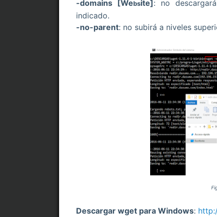
-domains [We
ite]
: no descargar
bs
indicado.
-no-parent
: no subirá a niveles super
Fi
Descargar wget para Windows
:
http