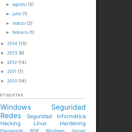
agosto
(3)
►
julio
(1)
►
marzo
(3)
►
febrero
(1)
►
2014
(13)
►
2013
(8)
►
2012
(14)
►
2011
(7)
►
2010
(14)
►
ETIQUETAS
Windows
Seguridad
Redes
Seguridad Informática
Hacking
Linux
Hardening
Passwords
RDP
Windows Server