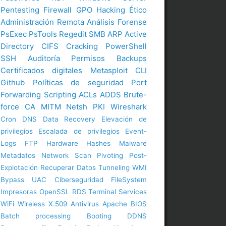
Pentesting
Firewall
GPO
Hacking Ético
Administración Remota
Análisis Forense
PsExec
PsTools
Regedit
SMB
ARP
Active
Directory
CIFS
Cracking
PowerShell
SSH
Auditoría
Permisos
Backups
Certificados digitales
Metasploit
CLI
Github
Políticas de seguridad
Port
Forwarding
Scripting
ACLs
ADDS
Brute-
force
CA
MITM
Netsh
PKI
Wireshark
Cron
DNS
Data Recovery
Elevación de
privilegios
Escalada de privilegios
Event-
Logs
FTP
Hardware
Hashes
Malware
Metadatos
Network Scan
Pivoting
Post-
Explotación
Recuperar Datos
Tunneling
WMI
Bypass UAC
Ciberseguridad
FileSystem
Impresoras
OpenSSL
RDS
Terminal Services
WiFi
Wireless
X.509
Antivirus
Apache
BIOS
Batch processing
Booting
DDNS