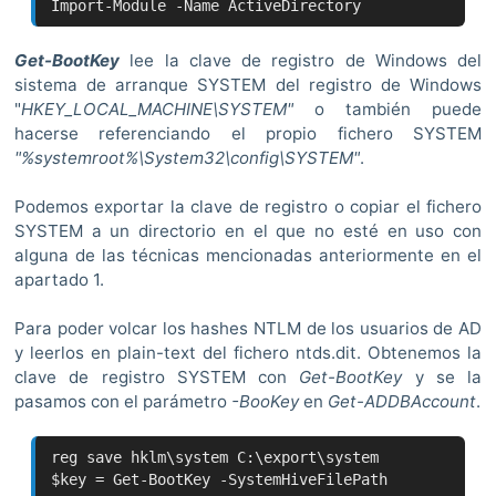
Import-Module -Name ActiveDirectory
Get-BootKey
lee la clave de registro de Windows del
sistema de arranque SYSTEM del registro de Windows
"
HKEY_LOCAL_MACHINE\SYSTEM"
o también puede
hacerse referenciando el propio fichero SYSTEM
"%systemroot%\System32\config\SYSTEM"
.
Podemos exportar la clave de registro o copiar el fichero
SYSTEM a un directorio en el que no esté en uso con
alguna de las técnicas mencionadas anteriormente en el
apartado 1.
Para poder volcar los hashes NTLM de los usuarios de AD
y leerlos en plain-text del fichero ntds.dit. Obtenemos la
clave de registro SYSTEM con
Get-BootKey
y se la
pasamos con el parámetro
-BooKey
en
Get-ADDBAccount
.
reg save hklm\system C:\export\system
$key = Get-BootKey -SystemHiveFilePath