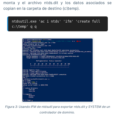
monta y el archivo ntds.dit y los datos asociados se
copian en la carpeta de destino (c:\temp).
ntdsutil.exe 'ac i ntds' 'ifm' 'create full
c:\temp' q q
Figura 3: Usando IFM de ntdsutil para exportar ntds.dit y SYSTEM de un
controlador de dominio.