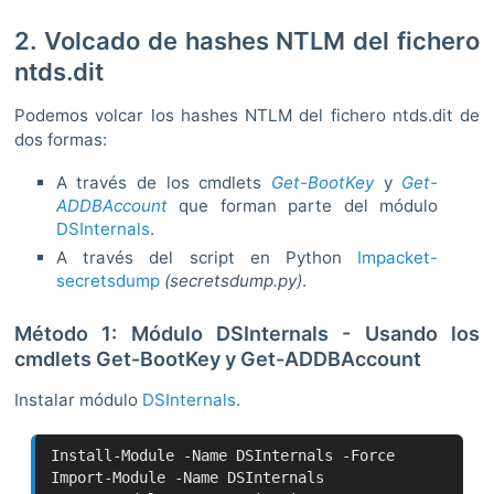
2. Volcado de hashes NTLM del fichero
ntds.dit
Podemos volcar los hashes NTLM del fichero ntds.dit de
dos formas:
A través de los cmdlets
Get-BootKey
y
Get-
ADDBAccount
que forman parte del módulo
DSInternals
.
A través del script en Python
Impacket-
secretsdump
(secretsdump.py)
.
Método 1: Módulo DSInternals - Usando los
cmdlets Get-BootKey y Get-ADDBAccount
Instalar módulo
DSInternals
.
Install-Module -Name DSInternals -Force
Import-Module -Name DSInternals