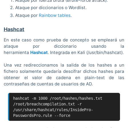
Ataque por fuerza bruta (Brute-force attack).
Ataque por diccionarios o Wordlist.
Ataque por
Rainbow tables
.
Hashcat
En este caso como prueba de concepto se empleará un
ataque por diccionario usando la
herramienta
Hashcat
. Integrada en Kali (/usr/bin/hashcat).
Una vez redireccionamos la salida de los hashes a un
fichero solamente quedaría descifrar dichos hashes para
obtener el valor de cadena en plain-text de las
contraseñas de cuentas de usuarios de AD.
hashcat -m 1000 /root/hashes/hashes.txt
/root/breachcompilation.txt -r
/usr/share/hashcat/rules/InsidePro-
PasswordsPro.rule --force