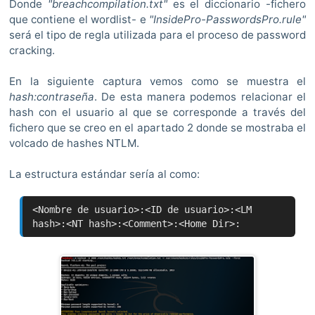
Donde
"breachcompilation.txt"
es el diccionario -fichero
que contiene el wordlist- e
"InsidePro-PasswordsPro.rule"
será el tipo de regla utilizada para el proceso de password
cracking.
En la siguiente captura vemos como se muestra el
hash:contraseña
. De esta manera podemos relacionar el
hash con el usuario al que se corresponde a través del
fichero que se creo en el apartado 2 donde se mostraba el
volcado de hashes NTLM.
La estructura estándar sería al como:
<Nombre de usuario>:<ID de usuario>:<LM
hash>:<NT hash>:<Comment>:<Home Dir>: