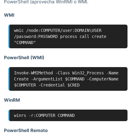
PowerShell (aprovecha WinRM) o WMI.
WMI
wmic /node:COMPUTER/user:DOMAIN\USER
/password:PASSWORD process call create
"COMMAND"
PowerShell (WMI)
Invoke-WMIMethod -Class Win32_Process -Name
Create -ArgumentList $COMMAND -ComputerName
$COMPUTER -Credential $CRED
WinRM
winrs -r:COMPUTER COMMAND
PowerShell Remoto