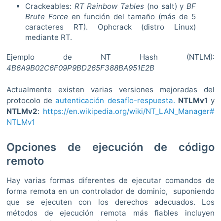
Crackeables:
RT Rainbow Tables
(no salt) y
BF
Brute Force
en función del tamaño (más de 5
caracteres RT). Ophcrack (distro Linux)
mediante RT.
Ejemplo de NT Hash (NTLM):
4B6A9B02C6F09P9BD265F388BA951E2B
Actualmente existen varias versiones mejoradas del
protocolo de
autenticación desafío-respuesta.
NTLMv1
y
NTLMv2
:
https://en.wikipedia.org/wiki/NT_LAN_Manager#
NTLMv1
Opciones de ejecución de código
remoto
Hay varias formas diferentes de ejecutar comandos de
forma remota en un controlador de dominio, suponiendo
que se ejecuten con los derechos adecuados. Los
métodos de ejecución remota más fiables incluyen