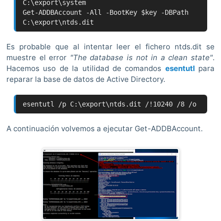
C:\export\system
Get-ADDBAccount -All -BootKey $key -DBPath
C:\export\ntds.dit
Es probable que al intentar leer el fichero ntds.dit se
muestre el error
"The database is not in a clean state"
.
Hacemos uso de la utilidad de comandos
esentutl
para
reparar la base de datos de Active Directory.
esentutl /p C:\export\ntds.dit /!10240 /8 /o
A continuación volvemos a ejecutar Get-ADDBAccount.