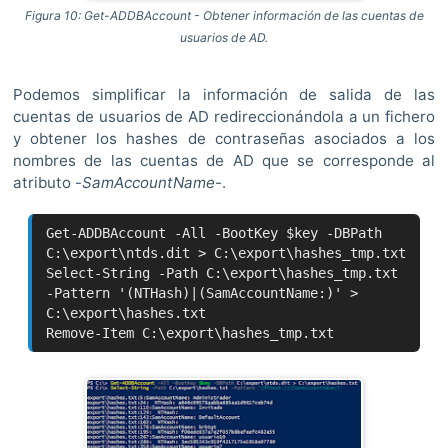
Figura 10: Get-ADDBAccount - Obtener información de las cuentas de
usuarios de AD.
Podemos simplificar la información de salida de las
cuentas de usuarios de AD redireccionándola a un fichero
y obtener los hashes de contraseñas asociados a los
nombres de las cuentas de AD que se corresponde al
atributo -
SamAccountName
-.
Get-ADDBAccount -All -BootKey $key -DBPath
C:\export\ntds.dit > C:\export\hashes_tmp.txt
Select-String -Path C:\export\hashes_tmp.txt
-Pattern '(NTHash)|(SamAccountName:)' >
C:\export\hashes.txt
Remove-Item C:\export\hashes_tmp.txt