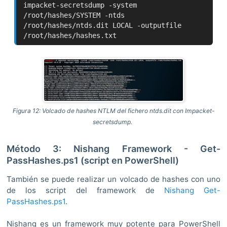
impacket-secretsdump -system
/root/hashes/SYSTEM -ntds
/root/hashes/ntds.dit LOCAL -outputfile
/root/hashes/hashes.txt
Figura 12: Volcado de hashes NTLM del fichero ntds.dit con Impacket-
secretsdump.
Método 3: Nishang Framework - Get-
PassHashes.ps1 (script en PowerShell)
También se puede realizar un volcado de hashes con uno
de los script del framework de
Nishang
Get-
PassHashes.ps1
.
Nishang es un framework muy potente para PowerShell