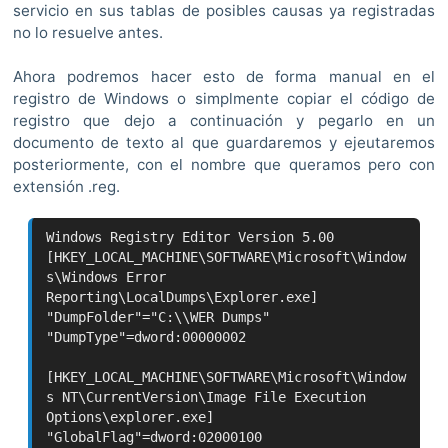
servicio en sus tablas de posibles causas ya registradas
no lo resuelve antes.
Ahora podremos hacer esto de forma manual en el
registro de Windows o simplmente copiar el código de
registro que dejo a continuación y pegarlo en un
documento de texto al que guardaremos y ejeutaremos
posteriormente, con el nombre que queramos pero con
extensión .reg.
Windows Registry Editor Version 5.00
[HKEY_LOCAL_MACHINE\SOFTWARE\Microsoft\Window
s\Windows Error
Reporting\LocalDumps\Explorer.exe]
"DumpFolder"="C:\\WER Dumps"
"DumpType"=dword:00000002
[HKEY_LOCAL_MACHINE\SOFTWARE\Microsoft\Window
s NT\CurrentVersion\Image File Execution
Options\explorer.exe]
"GlobalFlag"=dword:02000100