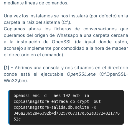
mediante líneas de comandos.
Una vez los instalamos se nos instalará (por defecto) en la
carpeta la raíz del sistema (C:\).
Copiamos ahora los ficheros de conversaciones que
queramos del origen de Whatsapp a una carpeta cercana
a la instalación de OpenSSL (da igual donde estén,
aconsejo simplemente por comodidad a la hora de mapear
el directorio en el comando).
[1]
- Abrimos una consola y nos situamos en el directorio
donde está el ejecutable
OpenSSL.exe
(C:\OpenSSL-
Win32\bin).
openssl enc -d -aes-192-ecb -in
copias\msgstore-entrada.db.crypt -out
copias\msgstore-salida.db.sqlite -K
346a23652a46392b4d73257c67317e352e33724821776
52c