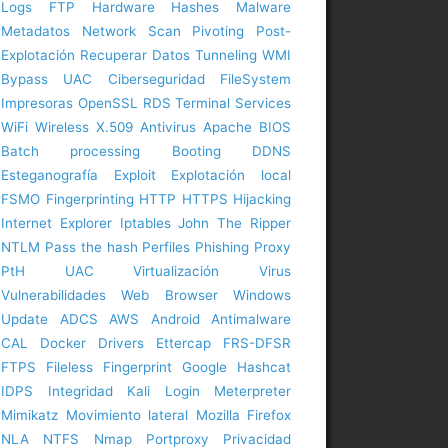
Logs
FTP
Hardware
Hashes
Malware
Metadatos
Network Scan
Pivoting
Post-
Explotación
Recuperar Datos
Tunneling
WMI
Bypass UAC
Ciberseguridad
FileSystem
Impresoras
OpenSSL
RDS
Terminal Services
WiFi
Wireless
X.509
Antivirus
Apache
BIOS
Batch processing
Booting
DDNS
Esteganografía
Exploit
Explotación local
FSMO
Fingerprinting
HTTP
HTTPS
Hijacking
Internet Explorer
Iptables
John The Ripper
NTLM
Pass the hash
Perfiles
Phishing
Proxy
PtH
UAC
Virtualización
Virus
Vulnerabilidades
Web Browser
Windows
Update
ADCS
AWS
Android
Antimalware
CAL
Docker
Drivers
Ettercap
FRS-DFSR
FTPS
Fileless
Fingerprint
Google
Hashcat
IDPS
Integridad
Kali
Login
Meterpreter
Mimikatz
Movimiento lateral
Mozilla Firefox
NLA
NTFS
Nmap
Portproxy
Privacidad