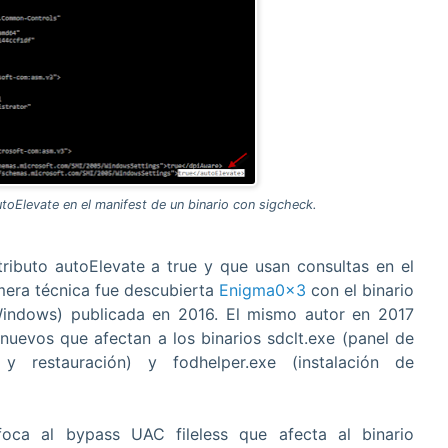
toElevate en el manifest de un binario con sigcheck.
tributo autoElevate a true y que usan consultas en el
imera técnica fue descubierta
Enigma0x3
con el binario
Windows) publicada en 2016. El mismo autor en 2017
nuevos que afectan a los binarios sdclt.exe (panel de
 restauración) y fodhelper.exe (instalación de
oca al bypass UAC fileless que afecta al binario