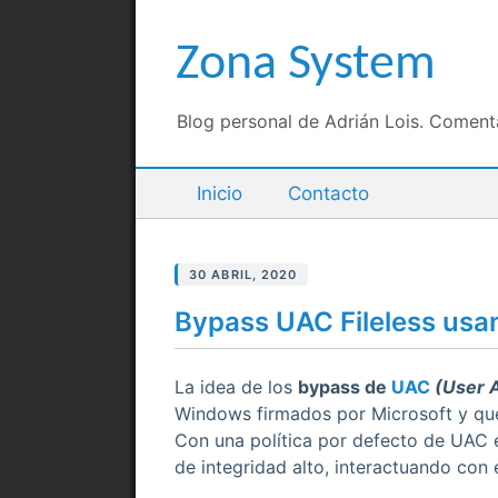
Zona System
Blog personal de Adrián Lois. Comen
Inicio
Contacto
30 ABRIL, 2020
Bypass UAC Fileless usa
La idea de los
bypass de
UAC
(User 
Windows firmados por Microsoft y que 
Con una política por defecto de UAC 
de integridad alto, interactuando con