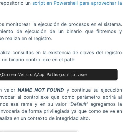
repositorio un
script en Powershell para aprovechar la
 monitorear la ejecución de procesos en el sistema.
miento de ejecución de un binario que filtremos y
 realiza en el registro.
liza consultas en la existencia de claves del registro
un binario control.exe en el path:
\CurrentVersion\App Paths\control.exe
n valor
NAME NOT FOUND
y continua su ejecución
vocar al control.exe que como parámetro abrirá al
reamos esa rama y en su valor
'Default'
agregamos la
nvocarla de forma privilegiada ya que como se ve en
ealiza en un contexto de integridad alto.