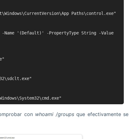
t\Windows\CurrentVersion\App Paths\control.exe"
Name '(Default)' -PropertyType String -Value
e"
32\sdclt.exe"
Windows\System32\cmd.exe"
comprobar con
whoami /groups
que efectivamente se