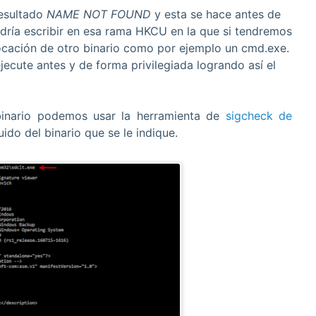
resultado
NAME NOT FOUND
y esta se hace antes de
podría escribir en esa rama HKCU en la que si tendremos
vocación de otro binario como por ejemplo un cmd.exe.
ecute antes y de forma privilegiada logrando así el
binario podemos usar la herramienta de
sigcheck de
do del binario que se le indique.