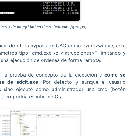
ntexto de integridad cmd.exe (whoami /groups).
rencia de otros bypass de UAC como eventvwr.exe, este
ámetros tipo "cmd.exe /c <intrucciones>", limitando y
 una ejecución de ordenes de forma remota.
er la prueba de concepto de la ejecución y
como se
ss de sdclt.exe
. Por defecto y aunque el usuario
es sino ejecutó como administrador una cmd (botón
) no podría escribir en C:\.