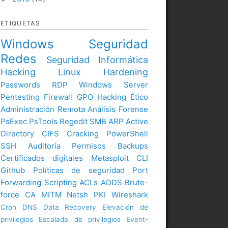
ETIQUETAS
Windows
Seguridad
Redes
Seguridad Informática
Hacking
Linux
Hardening
Passwords
RDP
Windows Server
Pentesting
Firewall
GPO
Hacking Ético
Administración Remota
Análisis Forense
PsExec
PsTools
Regedit
SMB
ARP
Active
Directory
CIFS
Cracking
PowerShell
SSH
Auditoría
Permisos
Backups
Certificados digitales
Metasploit
CLI
Github
Políticas de seguridad
Port
Forwarding
Scripting
ACLs
ADDS
Brute-
force
CA
MITM
Netsh
PKI
Wireshark
Cron
DNS
Data Recovery
Elevación de
privilegios
Escalada de privilegios
Event-