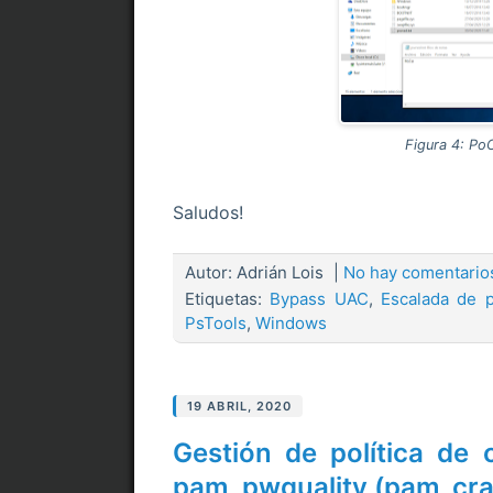
Figura 4: PoC
Saludos!
Autor:
Adrián Lois
|
No hay comentari
Etiquetas:
Bypass UAC
,
Escalada de p
PsTools
,
Windows
19 ABRIL, 2020
Gestión de política de 
pam_pwquality (pam_cra