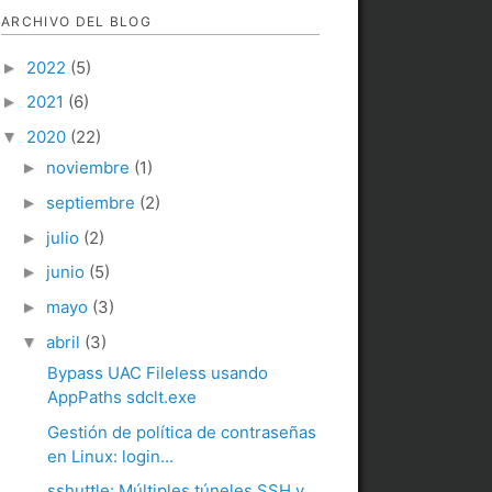
ARCHIVO DEL BLOG
2022
(5)
►
2021
(6)
►
2020
(22)
▼
noviembre
(1)
►
septiembre
(2)
►
julio
(2)
►
junio
(5)
►
mayo
(3)
►
abril
(3)
▼
Bypass UAC Fileless usando
AppPaths sdclt.exe
Gestión de política de contraseñas
en Linux: login...
sshuttle: Múltiples túneles SSH y