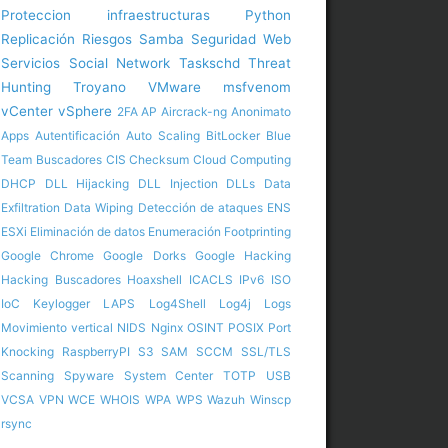
Proteccion infraestructuras
Python
Replicación
Riesgos
Samba
Seguridad Web
Servicios
Social Network
Taskschd
Threat
Hunting
Troyano
VMware
msfvenom
vCenter
vSphere
2FA
AP
Aircrack-ng
Anonimato
Apps
Autentificación
Auto Scaling
BitLocker
Blue
Team
Buscadores
CIS
Checksum
Cloud Computing
DHCP
DLL Hijacking
DLL Injection
DLLs
Data
Exfiltration
Data Wiping
Detección de ataques
ENS
ESXi
Eliminación de datos
Enumeración
Footprinting
Google Chrome
Google Dorks
Google Hacking
Hacking Buscadores
Hoaxshell
ICACLS
IPv6
ISO
IoC
Keylogger
LAPS
Log4Shell
Log4j
Logs
Movimiento vertical
NIDS
Nginx
OSINT
POSIX
Port
Knocking
RaspberryPI
S3
SAM
SCCM
SSL/TLS
Scanning
Spyware
System Center
TOTP
USB
VCSA
VPN
WCE
WHOIS
WPA
WPS
Wazuh
Winscp
rsync