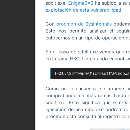
sdclt.exe.
Enigma0x3
ha subido a su 
explotación de esta vulnerabilidad
.
Con
procmon de Sysinternals
podemos
Esto nos permite analizar el segui
enfocarnos en un tipo de operación que
En el caso de sdclt.exe vemos que rea
en la rama HKCU intentando encontrar 
HKCU:\Software\Microsoft\Windows
Como no lo encuentra se obtiene u
comprobando en más ramas hasta in
sdclt.exe. Esto significa que si c
ejecución de una cmd.exe podremos i
procmon esta consulta al registro se r