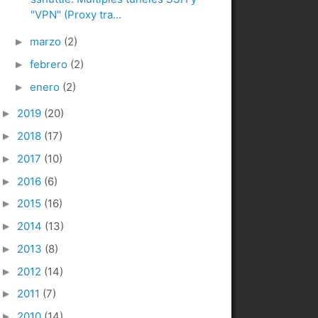
"VPN" (Proxy tra...
marzo
(2)
►
febrero
(2)
►
enero
(2)
►
2019
(20)
►
2018
(17)
►
2017
(10)
►
2016
(6)
►
2015
(16)
►
2014
(13)
►
2013
(8)
►
2012
(14)
►
2011
(7)
►
2010
(14)
►