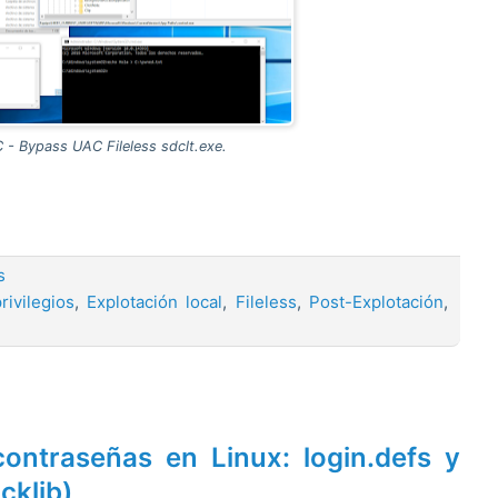
 - Bypass UAC Fileless sdclt.exe.
os
rivilegios
,
Explotación local
,
Fileless
,
Post-Explotación
,
contraseñas en Linux: login.defs y
cklib)