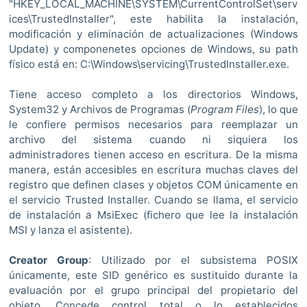
"HKEY_LOCAL_MACHINE\SYSTEM\CurrentControlSet\serv
ices\TrustedInstaller", este habilita la instalación,
modificación y eliminación de actualizaciones (Windows
Update) y componenetes opciones de Windows, su path
físico está en: C:\Windows\servicing\TrustedInstaller.exe.
Tiene acceso completo a los directorios Windows,
System32 y Archivos de Programas (
Program Files
), lo que
le confiere permisos necesarios para reemplazar un
archivo del sistema cuando ni siquiera los
administradores tienen acceso en escritura. De la misma
manera, están accesibles en escritura muchas claves del
registro que definen clases y objetos COM únicamente en
el servicio Trusted Installer. Cuando se llama, el servicio
de instalación a MsiExec (fichero que lee la instalación
MSI y lanza el asistente).
Creator Group
: Utilizado por el subsistema POSIX
únicamente, este SID genérico es sustituido durante la
evaluación por el grupo principal del propietario del
objeto. Concede control total o lo establecidos