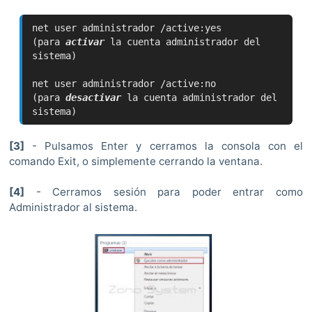
net user administrador /active:yes
(para
activar
la cuenta administrador del
sistema)
net user administrador /active:no
(para
desactivar
la cuenta administrador del
sistema)
[3]
- Pulsamos Enter y cerramos la consola con el
comando Exit, o simplemente cerrando la ventana.
[4]
- Cerramos sesión para poder entrar como
Administrador al sistema.