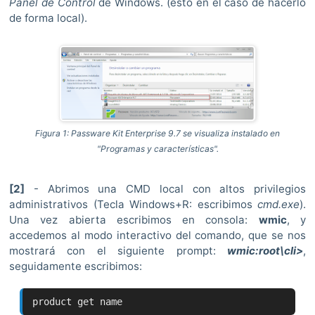
Panel de Control
de Windows. (esto en el caso de hacerlo
de forma local).
Figura 1: Passware Kit Enterprise 9.7 se visualiza instalado en
"Programas y características".
[2]
- Abrimos una CMD local con altos privilegios
administrativos (Tecla Windows+R: escribimos
cmd.exe
).
Una vez abierta escribimos en consola:
wmic
, y
accedemos al modo interactivo del comando, que se nos
mostrará con el siguiente prompt:
wmic:root\cli>
,
seguidamente escribimos:
product get name