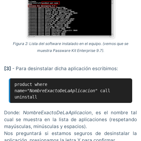
Figura 2: Lista del software instalado en el equipo. (vemos que se
muestra
Passware Kit Enterprise 9.7).
[3]
- Para desinstalar dicha aplicación escribimos:
product where
name="
NombreExactoDeLaAplicacion
" call
uninstall
Donde:
NombreExactoDeLaAplicacion
, es el nombre tal
cual se muestra en la lista de aplicaciones (respetando
mayúsculas, minúsculas y espacios).
Nos preguntará si estamos seguros de desinstalar la
aplicación, presionamos la letra Y para confirmar.