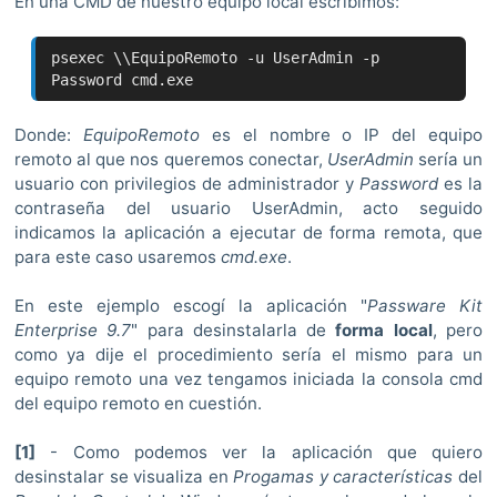
En una CMD de nuestro equipo local escribimos:
psexec \\EquipoRemoto -u UserAdmin -p
Password cmd.exe
Donde:
EquipoRemoto
es el nombre o IP del equipo
remoto al que nos queremos conectar,
UserAdmin
sería un
usuario con privilegios de administrador y
Password
es la
contraseña del usuario UserAdmin, acto seguido
indicamos la aplicación a ejecutar de forma remota, que
para este caso usaremos
cmd.exe
.
En este ejemplo escogí la aplicación "
Passware Kit
Enterprise 9.7
" para desinstalarla de
forma local
, pero
como ya dije el procedimiento sería el mismo para un
equipo remoto una vez tengamos iniciada la consola cmd
del equipo remoto en cuestión.
[1]
- Como podemos ver la aplicación que quiero
desinstalar se visualiza en
Progamas y características
del