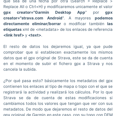
que sea de una fecha por otra (Search > Replace >
Replace All o Ctrl+H) y modificaremos unicamente el valor
gpx creator="Garmin Desktop App
" por
gpx
creator="strava.com Android
". A mayores
podemos
directamente eliminar/borrar
o modificar también
las
etiquetas
xml de <metadata> de los enlaces de referencia
<link href>
y
<text>
.
El resto de datos los dejaremos igual, ya que pude
comprobar que si establecen exactamente los mismos
datos que el gpx original de Strava, este se da de cuenta
en el momento de subir el fichero gpx a Strava y nos
cancela la subida.
¿Por qué pasa esto? básicamente los metadatos del gpx
contienen los enlaces al tipo de mapa o topo con el que se
registrará la actividad y realizará los cálculos. Por lo que
Strava se da de cuenta de estas modificaciones si
cambiamos todos los valores que tengan que ver con sus
metadatos. De modo que dejaremos el resto de datos del
gpx original de Garmin en este caso, con su topo con DEM