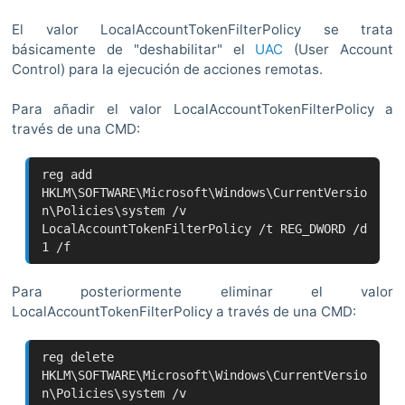
El valor LocalAccountTokenFilterPolicy se trata
básicamente de "deshabilitar" el
UAC
(User Account
Control) para la ejecución de acciones remotas.
Para añadir el valor LocalAccountTokenFilterPolicy a
través de una CMD:
reg add
HKLM\SOFTWARE\Microsoft\Windows\CurrentVersio
n\Policies\system /v
LocalAccountTokenFilterPolicy /t REG_DWORD /d
1 /f
Para posteriormente eliminar el valor
LocalAccountTokenFilterPolicy a través de una CMD:
reg delete
HKLM\SOFTWARE\Microsoft\Windows\CurrentVersio
n\Policies\system /v