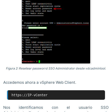
Figura 2: Resetear passworrd SSO Administrator desde vdcadmintool.
Accedemos ahora a vSphere Web Client.
https://IP-vCenter
Nos identificamos con el usuario SSO